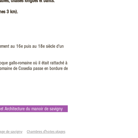
ables, chaises longues et bancs.
gnes 3 km).
iement au 16e puis au 18e siècle d'un
oque gallo-romaine où il était rattaché à
e romaine de Cosedia passe en bordure de
 et Architecture du manoir de savigny
tage de savigny
Chambres d'hotes plages