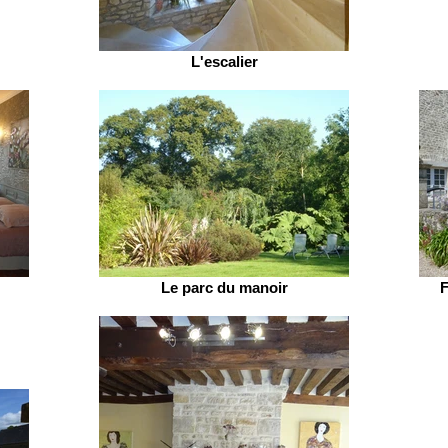
L'escalier
Le parc du manoir
F