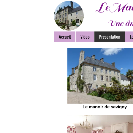
LeMano
Une âm
Accueil
Video
Presentation
L
Le manoir de savigny