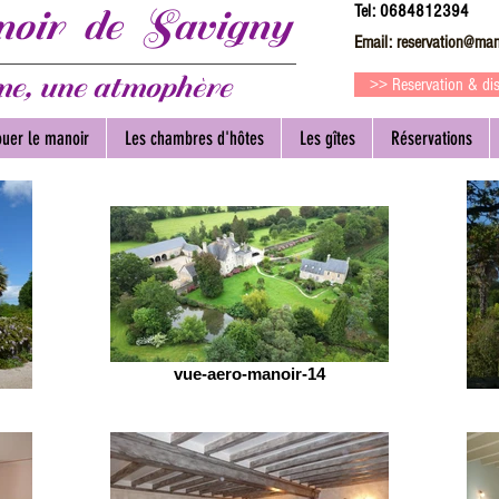
ir de Savigny
Tel: 0684812394
Email:
reservation@man
e, une atmophère
>> Reservation & dis
ouer le manoir
Les chambres d'hôtes
Les gîtes
Réservations
vue-aero-manoir-14