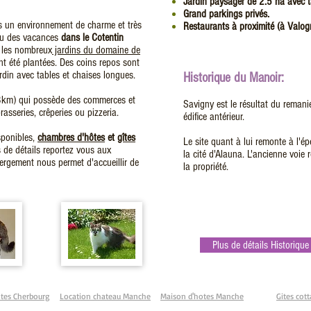
Jardin paysager de 2.5 ha avec t
Grand parkings privés.
s un environnement de charme et très
Restaurants à proximité (à Valo
ou des vacances
dans le Cotentin
r les nombreux
jardins du domaine de
nt été plantées. Des coins repos sont
din avec tables et chaises longues.
Historique du Manoir:
 (3km) qui possède des commerces et
Savigny est le résultat du reman
asseries, crêperies ou pizzeria.
édifice antérieur.
sponibles,
chambres d'hôtes
et
gîtes
Le site quant à lui remonte à l'ép
s de détails reportez vous aux
la cité d'Alauna. L'ancienne voi
bergement nous permet d'accueillir de
la propriété.
Plus de détails Historique
tes Cherbourg
Location chateau Manche
Maison d'hotes Manche
Gites cot