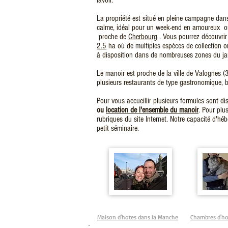
lavoir.
La propriété est situé en pleine campagne dan
calme, idéal pour un week-end en amoureux 
proche de
Cherbourg
. V
ous pourrez découvri
2.5
ha où de multiples espèces de collection o
à disposition dans de nombreuses zones du jar
Le manoir est proche de la ville de Valognes
plusieurs restaurants de type gastronomique, br
Pour vous accueillir plusieurs formules sont di
ou
location de l'ensemble du manoir
. Pour plu
rubriques du site Internet. Notre capacité d'hé
petit séminaire.
Maison d'hotes dans la Manche
Chambres d'ho