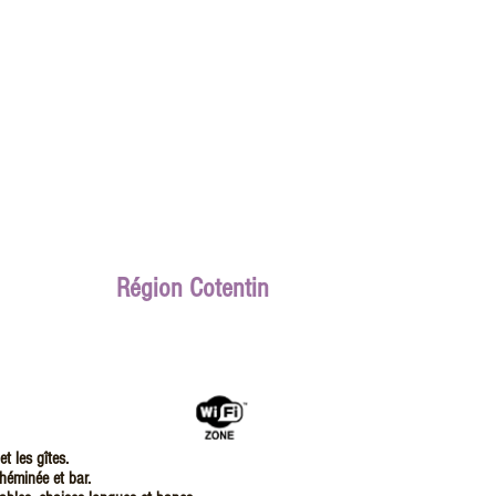
Région Cotentin
t les gîtes.
héminée et bar.